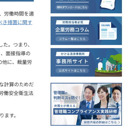
、労働時間を適
べき措置に関す
した。つまり、
）、面接指導の
の他に、裁量労
な計算のためだ
労働安全衛生法
ります。