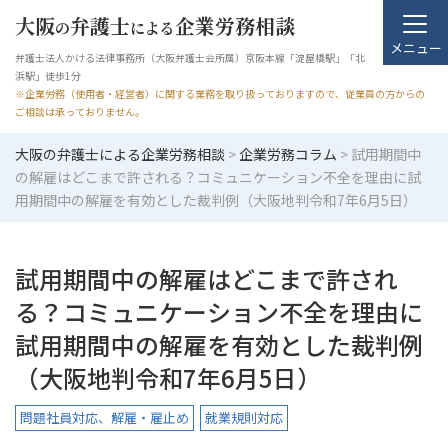
大阪
弁護士
企業労務相談
の
による
メニュー
弁護士法人かける法律事務所（大阪弁護士会所属）京阪本線「淀屋橋駅」「北
浜駅」徒歩1分
※企業労務（使用者・経営者）に関する業務を取り扱っておりますので、従業員の方からの
ご相談は承っておりません。
大阪の弁護士による企業労務相談
>
企業労務コラム
>
試用期間中
の解雇はどこまで許される？コミュニケーション不全を理由に試
用期間中の解雇を有効とした裁判例（大阪地判令和7年6月5日）
試用期間中の解雇はどこまで許され
る？コミュニケーション不全を理由に
試用期間中の解雇を有効とした裁判例
（大阪地判令和7年6月5日）
問題社員対応、解雇・雇止め
就業規則対応