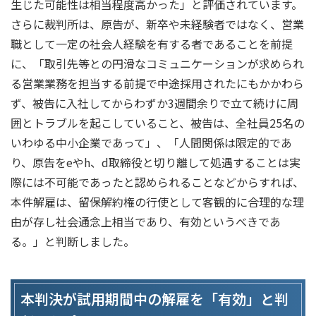
生じた可能性は相当程度高かった」と評価されています。
さらに裁判所は、原告が、新卒や未経験者ではなく、営業
職として一定の社会人経験を有する者であることを前提
に、「取引先等との円滑なコミュニケーションが求められ
る営業業務を担当する前提で中途採用されたにもかかわら
ず、被告に入社してからわずか3週間余りで立て続けに周
囲とトラブルを起こしていること、被告は、全社員25名の
いわゆる中小企業であって」、「人間関係は限定的であ
り、原告をeやh、d取締役と切り離して処遇することは実
際には不可能であったと認められることなどからすれば、
本件解雇は、留保解約権の行使として客観的に合理的な理
由が存し社会通念上相当であり、有効というべきであ
る。」と判断しました。
本判決が試用期間中の解雇を「有効」と判