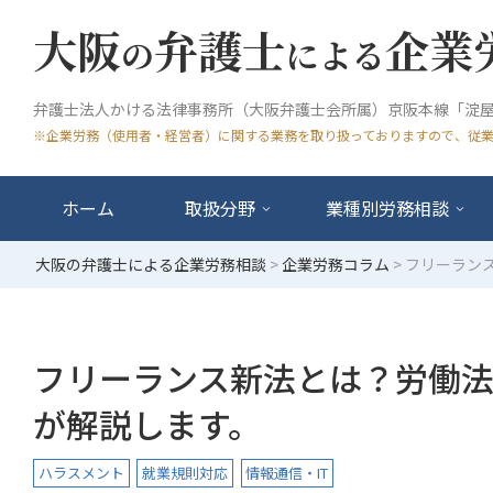
大阪
弁護士
企業
の
による
弁護士法人かける法律事務所（大阪弁護士会所属）京阪本線「淀屋
※企業労務（使用者・経営者）に関する業務を取り扱っておりますので、従
ホーム
取扱分野
業種別労務相談
大阪の弁護士による企業労務相談
>
企業労務コラム
>
フリーラン
フリーランス新法とは？労働
が解説します。
ハラスメント
就業規則対応
情報通信・IT