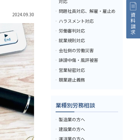
対応
問題社員対応、解雇・雇止め
2024.09.30
資料請求
ハラスメント対応
労働審判対応
就業規則対応
会社側の労働災害
誹謗中傷・風評被害
営業秘密対応
競業避止義務
業種別労務相談
製造業の方へ
建設業の方へ
運送業の方へ