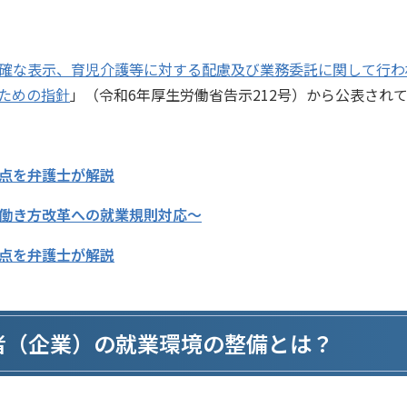
確な表示、育児介護等に対する配慮及び業務委託に関して行わ
ための指針
」（令和6年厚生労働省告示212号）から公表され
点を弁護士が解説
働き方改革への就業規則対応～
点を弁護士が解説
者（企業）の就業環境の整備とは？